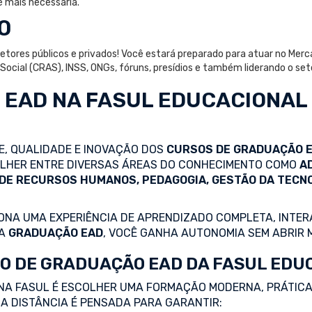
é mais necessária.
O
 setores públicos e privados! Você estará preparado para atuar no Merc
a Social (CRAS), INSS, ONGs, fóruns, presídios e também liderando o 
 EAD
NA FASUL EDUCACIONAL
DE, QUALIDADE E INOVAÇÃO DOS
CURSOS DE GRADUAÇÃO 
COLHER ENTRE DIVERSAS ÁREAS DO CONHECIMENTO COMO
A
 DE RECURSOS HUMANOS, PEDAGOGIA, GESTÃO DA TECN
NA UMA EXPERIÊNCIA DE APRENDIZADO COMPLETA, INTERA
 A
GRADUAÇÃO EAD
, VOCÊ GANHA AUTONOMIA SEM ABRIR 
O DE GRADUAÇÃO EAD DA FASUL EDU
NA FASUL É ESCOLHER UMA FORMAÇÃO MODERNA, PRÁTICA
A DISTÂNCIA É PENSADA PARA GARANTIR: