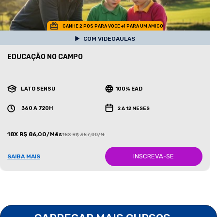
GANHE 2 POS PARA VOCE +1 PARA UM AMIGO
COM VIDEOAULAS
EDUCAÇÃO NO CAMPO
LATO SENSU
100% EAD
360 A 720H
2 A 12 MESES
18X R$ 86,00/Mês
18X R$ 387,00/Mês
INSCREVA-SE
SAIBA MAIS