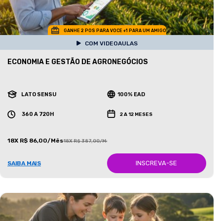
GANHE 2 POS PARA VOCE +1 PARA UM AMIGO
COM VIDEOAULAS
ECONOMIA E GESTÃO DE AGRONEGÓCIOS
LATO SENSU
100% EAD
360 A 720H
2 A 12 MESES
18X R$ 86,00/Mês
18X R$ 387,00/Mês
INSCREVA-SE
SAIBA MAIS