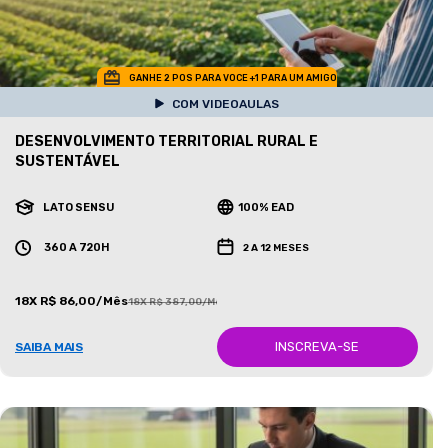
GANHE 2 POS PARA VOCE +1 PARA UM AMIGO
COM VIDEOAULAS
DESENVOLVIMENTO TERRITORIAL RURAL E
SUSTENTÁVEL
LATO SENSU
100% EAD
360 A 720H
2 A 12 MESES
18X R$ 86,00/Mês
18X R$ 387,00/Mês
INSCREVA-SE
SAIBA MAIS