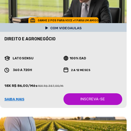
GANHE 2 POS PARA VOCE +1 PARA UM AMIGO
COM VIDEOAULAS
DIREITO E AGRONEGÓCIO
LATO SENSU
100% EAD
360 A 720H
2 A 12 MESES
18X R$ 86,00/Mês
18X R$ 387,00/Mês
INSCREVA-SE
SAIBA MAIS