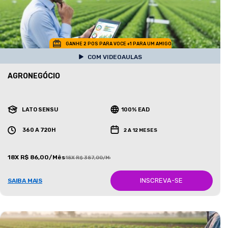
GANHE 2 POS PARA VOCE +1 PARA UM AMIGO
COM VIDEOAULAS
AGRONEGÓCIO
LATO SENSU
100% EAD
360 A 720H
2 A 12 MESES
18X R$ 86,00/Mês
18X R$ 387,00/Mês
INSCREVA-SE
SAIBA MAIS