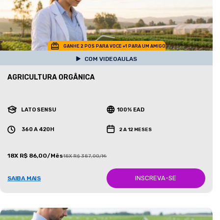
GANHE 2 POS PARA VOCE +1 PARA UM AMIGO
COM VIDEOAULAS
AGRICULTURA ORGÂNICA
LATO SENSU
100% EAD
360 A 420H
2 A 12 MESES
18X R$ 86,00/Mês
18X R$ 387,00/Mês
INSCREVA-SE
SAIBA MAIS