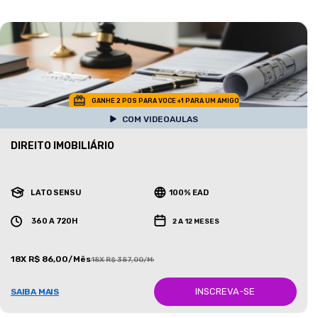
GANHE 2 POS PARA VOCE +1 PARA UM AMIGO
COM VIDEOAULAS
DIREITO IMOBILIÁRIO
LATO SENSU
100% EAD
360 A 720H
2 A 12 MESES
18X R$ 86,00/Mês
18X R$ 387,00/Mês
INSCREVA-SE
SAIBA MAIS