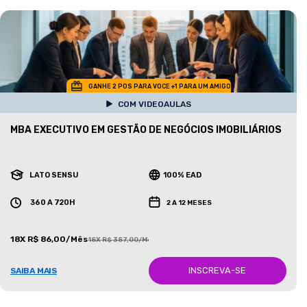
GANHE 2 POS PARA VOCE +1 PARA UM AMIGO
COM VIDEOAULAS
MBA EXECUTIVO EM GESTÃO DE NEGÓCIOS IMOBILIÁRIOS
LATO SENSU
100% EAD
360 A 720H
2 A 12 MESES
18X R$ 86,00/Mês
18X R$ 387,00/Mês
INSCREVA-SE
SAIBA MAIS