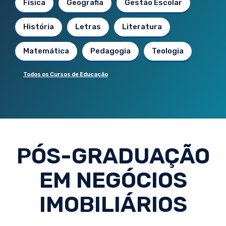
Física
Geografia
Gestão Escolar
História
Letras
Literatura
Matemática
Pedagogia
Teologia
Todos os Cursos de Educação
PÓS-GRADUAÇÃO
EM NEGÓCIOS
IMOBILIÁRIOS