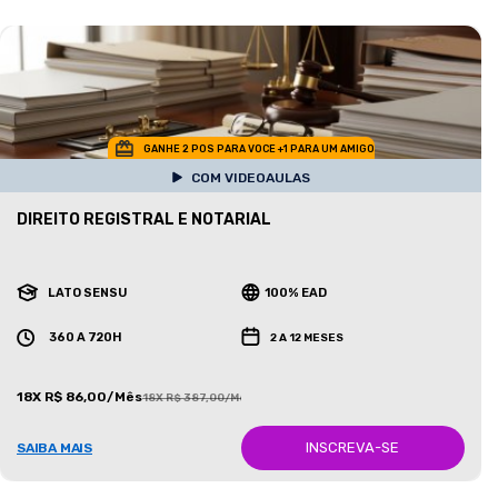
GANHE 2 POS PARA VOCE +1 PARA UM AMIGO
COM VIDEOAULAS
DIREITO REGISTRAL E NOTARIAL
LATO SENSU
100% EAD
360 A 720H
2 A 12 MESES
18X R$ 86,00/Mês
18X R$ 387,00/Mês
INSCREVA-SE
SAIBA MAIS